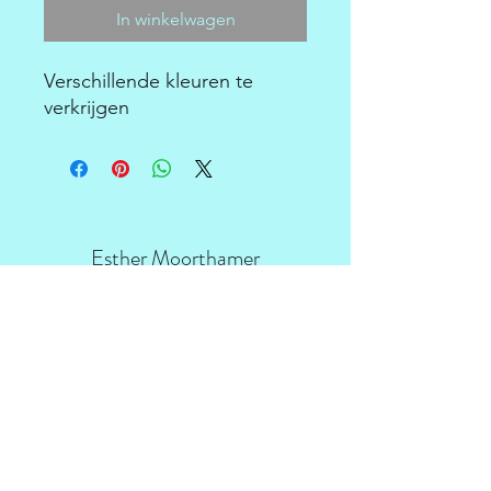
In winkelwagen
Verschillende kleuren te
verkrijgen
Esther Moorthamer
Driekoningenstraat 203, Sint-Niklaas
esthermoorthamer@icloud.com
0470/83.21.35
Schrijf je in voor onze
nieuwsbrief • Mis het niet!