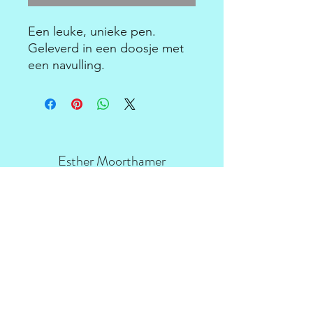
Een leuke, unieke pen.
Geleverd in een doosje met
een navulling.
Esther Moorthamer
Driekoningenstraat 203, Sint-Niklaas
esthermoorthamer@icloud.com
0470/83.21.35
Schrijf je in voor onze
nieuwsbrief • Mis het niet!