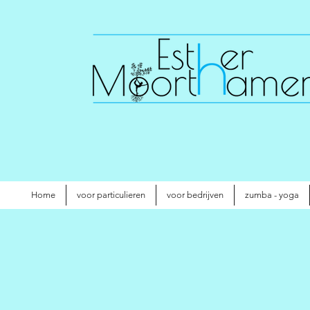
Home
voor particulieren
voor bedrijven
zumba - yoga