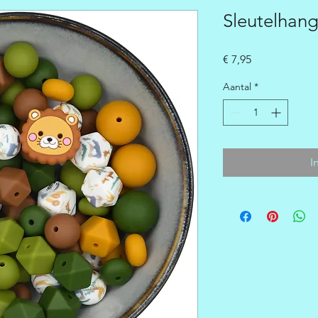
Sleutelhan
Prijs
€ 7,95
Aantal
*
I