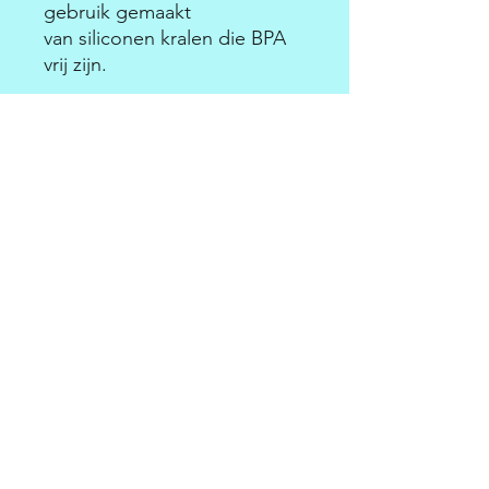
gebruik gemaakt
van siliconen kralen die BPA
vrij zijn.
Esther Moorthamer
Driekoningenstraat 203, Sint-Niklaas
esthermoorthamer@icloud.com
0470/83.21.35
Schrijf je in voor onze
nieuwsbrief • Mis het niet!
E-mailadres