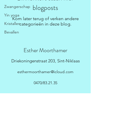
blogposts
Zwangerschap
Yin yoga
Kom later terug of verken andere
Kristallen
categorieën in deze blog.
Bevallen
Esther Moorthamer
Driekoningenstraat 203, Sint-Niklaas
esthermoorthamer@icloud.com
0470/83.21.35
Schrijf je in voor onze
nieuwsbrief • Mis het niet!
E-mailadres