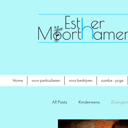
Home
voor particulieren
voor bedrijven
zumba - yoga
All Posts
Kinderwens
Zwanger