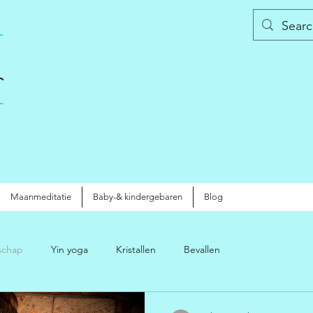
Maanmeditatie
Baby-& kindergebaren
Blog
schap
Yin yoga
Kristallen
Bevallen